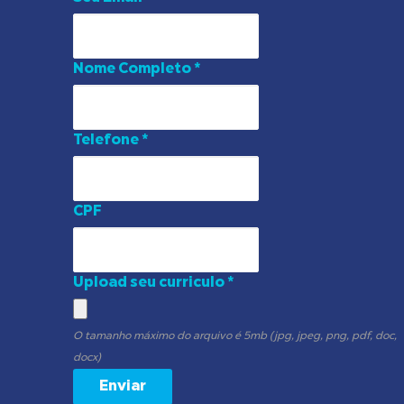
Nome Completo *
Telefone *
CPF
Upload seu curriculo *
O tamanho máximo do arquivo é 5mb (jpg, jpeg, png, pdf, doc,
docx)